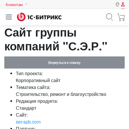
Клиентам
Авторизация
Россия
Сайт группы
Нет аккаунта?
Зарегистрироваться
Казахстан
Беларусь
компаний "С.Э.Р."
Логин
Вернуться к списку
Пароль
Тип проекта:
Корпоративный сайт
Запомнить меня на этом
Тематика сайта:
компьютере
Строительство, ремонт и благоустройство
Забыли свой пароль?
Редакция продукта:
Стандарт
Сайт:
ser-spb.com
или войдите с помощью
Партнер: