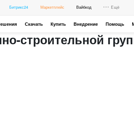
Битрикс24
Маркетплейс
Вайбкод
Ещё
Решения
Скачать
Купить
Внедрение
Помощь
Интеграци
нно-строительной гру
Промо для