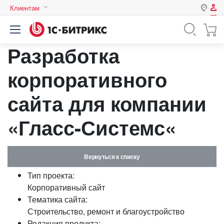
Клиентам
Авторизация
Россия
Разработка
Нет аккаунта?
Зарегистрироваться
Казахстан
Беларусь
корпоративного
Логин
сайта для компании
Пароль
«Гласс-Системс«
Запомнить меня на этом
компьютере
Вернуться к списку
Забыли свой пароль?
Тип проекта:
Корпоративный сайт
Тематика сайта:
Строительство, ремонт и благоустройство
или войдите с помощью
Редакция продукта: