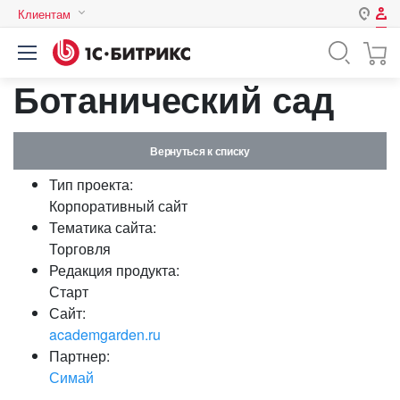
Клиентам
Авторизация
Россия
Ботанический сад
Нет аккаунта?
Зарегистрироваться
Казахстан
Беларусь
Логин
Вернуться к списку
Тип проекта:
Пароль
Корпоративный сайт
Тематика сайта:
Торговля
Запомнить меня на этом
Редакция продукта:
компьютере
Старт
Забыли свой пароль?
Сайт:
academgarden.ru
Партнер:
Симай
или войдите с помощью