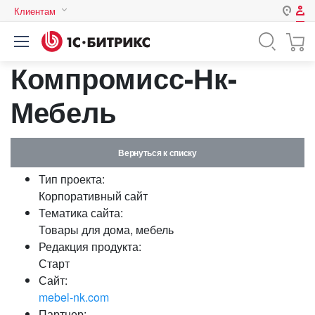
Клиентам
Авторизация
Россия
Компромисс-Нк-
Нет аккаунта?
Зарегистрироваться
Казахстан
Беларусь
Мебель
Логин
Вернуться к списку
Пароль
Тип проекта:
Корпоративный сайт
Запомнить меня на этом
Тематика сайта:
компьютере
Товары для дома, мебель
Забыли свой пароль?
Редакция продукта:
Старт
Сайт:
mebel-nk.com
или войдите с помощью
Партнер: