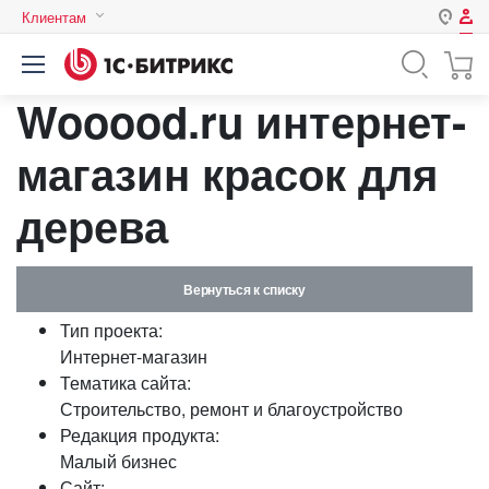
Клиентам
Авторизация
Россия
Wooood.ru интернет-
Нет аккаунта?
Зарегистрироваться
Казахстан
Беларусь
магазин красок для
Логин
дерева
Пароль
Вернуться к списку
Запомнить меня на этом
Тип проекта:
компьютере
Интернет-магазин
Забыли свой пароль?
Тематика сайта:
Строительство, ремонт и благоустройство
Редакция продукта:
Малый бизнес
или войдите с помощью
Сайт: