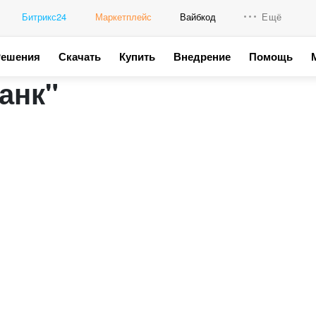
Битрикс24
Маркетплейс
Вайбкод
Ещё
Решения
Скачать
Купить
Внедрение
Помощь
Интеграци
анк"
Промо для