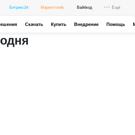
Битрикс24
Маркетплейс
Вайбкод
Ещё
Решения
Скачать
Купить
Внедрение
Помощь
Интеграци
годня
Промо для