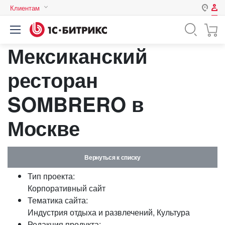
Клиентам
Авторизация
Россия
Мексиканский
Нет аккаунта?
Зарегистрироваться
Казахстан
Беларусь
ресторан
Логин
SOMBRERO в
Пароль
Москве
Запомнить меня на этом
компьютере
Вернуться к списку
Забыли свой пароль?
Тип проекта:
Корпоративный сайт
Тематика сайта:
Индустрия отдыха и развлечений, Культура
или войдите с помощью
Редакция продукта: