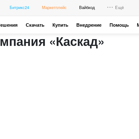
Битрикс24
Маркетплейс
Вайбкод
Ещё
Решения
Скачать
Купить
Внедрение
Помощь
Интеграци
мпания «Каскад»
Промо для