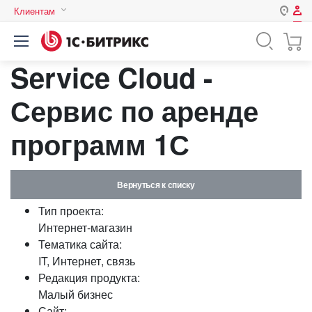
Клиентам
Авторизация
Россия
Service Cloud -
Нет аккаунта?
Зарегистрироваться
Казахстан
Беларусь
Сервис по аренде
Логин
программ 1С
Пароль
Вернуться к списку
Запомнить меня на этом
Тип проекта:
компьютере
Интернет-магазин
Забыли свой пароль?
Тематика сайта:
IT, Интернет, связь
Редакция продукта:
Малый бизнес
или войдите с помощью
Сайт: