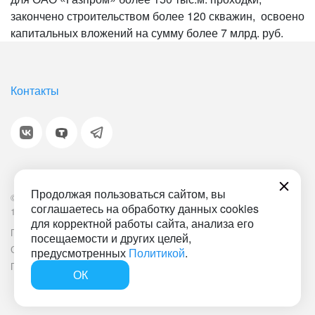
закончено строительством более 120 скважин, освоено
капитальных вложений на сумму более 7 млрд. руб.
Контакты
Продолжая пользоваться сайтом, вы
© 2001-2026 «Битрикс», «1С-Битрикс». Работает на
соглашаетесь на обработку данных cookies
1С-Битрикс: Управление сайтом.
для корректной работы сайта, анализа его
Политика обработки персональных данных
Наша ИТ-деятельность
посещаемости и других целей,
Соглашение об использовании сайта
Документ СОУТ
предусмотренных
Политикой
.
План мероприятий по улучшению условий труда
ОК