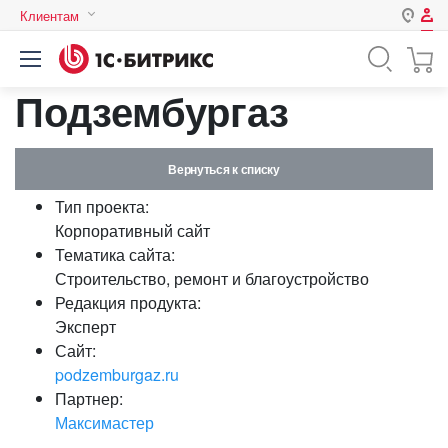
Клиентам
Авторизация
Россия
Подзембургаз
Нет аккаунта?
Зарегистрироваться
Казахстан
Беларусь
Логин
Вернуться к списку
Тип проекта:
Пароль
Корпоративный сайт
Тематика сайта:
Строительство, ремонт и благоустройство
Запомнить меня на этом
Редакция продукта:
компьютере
Эксперт
Забыли свой пароль?
Сайт:
podzemburgaz.ru
Партнер:
Максимастер
или войдите с помощью