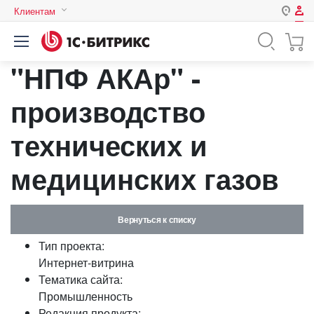
Клиентам
Авторизация
Россия
"НПФ АКАр" -
Нет аккаунта?
Зарегистрироваться
Казахстан
Беларусь
производство
Логин
технических и
Пароль
медицинских газов
Запомнить меня на этом
компьютере
Вернуться к списку
Забыли свой пароль?
Тип проекта:
Интернет-витрина
Тематика сайта:
Промышленность
или войдите с помощью
Редакция продукта: