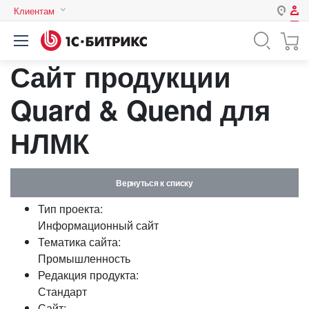
Клиентам
Авторизация
Россия
Сайт продукции
Нет аккаунта?
Зарегистрироваться
Казахстан
Беларусь
Quard & Quend для
Логин
НЛМК
Пароль
Вернуться к списку
Запомнить меня на этом
Тип проекта:
компьютере
Информационный сайт
Забыли свой пароль?
Тематика сайта:
Промышленность
Редакция продукта:
Стандарт
или войдите с помощью
Сайт: