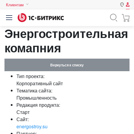
Клиентам
Авторизация
Россия
Энергостроительная
Нет аккаунта?
Зарегистрироваться
Казахстан
Беларусь
комапния
Логин
Вернуться к списку
Пароль
Тип проекта:
Корпоративный сайт
Запомнить меня на этом
Тематика сайта:
компьютере
Промышленность
Забыли свой пароль?
Редакция продукта:
Старт
Сайт:
energostroy.su
или войдите с помощью
Партнер: