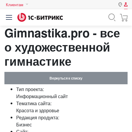
Клиентам
Авторизация
Россия
Gimnastika.pro - все
Нет аккаунта?
Зарегистрироваться
Казахстан
Беларусь
о художественной
Логин
гимнастике
Пароль
Вернуться к списку
Запомнить меня на этом
Тип проекта:
компьютере
Информационный сайт
Забыли свой пароль?
Тематика сайта:
Красота и здоровье
Редакция продукта:
Бизнес
или войдите с помощью
Сайт: