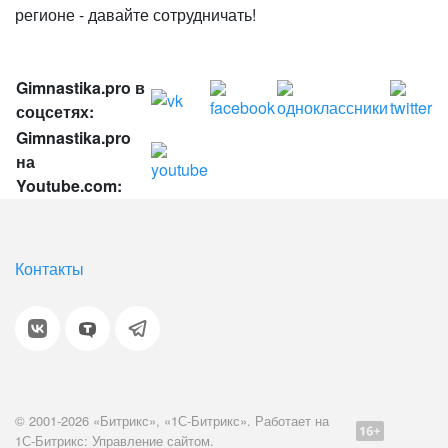
регионе - давайте сотрудничать!
Gimnastika.pro в
соцсетях:
Gimnastika.pro
на
Youtube.com:
Контакты
© 2001-2026 «Битрикс», «1С-Битрикс». Работает на
1С-Битрикс: Управление сайтом.