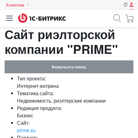
Клиентам
Авторизация
Россия
Сайт риэлторской
Нет аккаунта?
Зарегистрироваться
Казахстан
Беларусь
компании "PRIME"
Логин
Вернуться к списку
Пароль
Тип проекта:
Интернет-витрина
Запомнить меня на этом
Тематика сайта:
компьютере
Недвижимость, риэлтерские компании
Забыли свой пароль?
Редакция продукта:
Бизнес
Сайт:
prime.su
или войдите с помощью
Партнер: