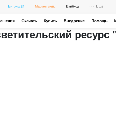
Битрикс24
Маркетплейс
Вайбкод
Ещё
Решения
Скачать
Купить
Внедрение
Помощь
Интеграци
етительский ресурс 
Промо для