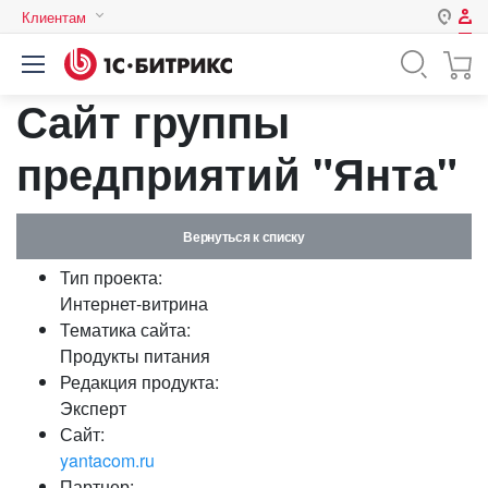
Клиентам
Авторизация
Россия
Сайт группы
Нет аккаунта?
Зарегистрироваться
Казахстан
Беларусь
предприятий "Янта"
Логин
Вернуться к списку
Пароль
Тип проекта:
Интернет-витрина
Запомнить меня на этом
Тематика сайта:
компьютере
Продукты питания
Забыли свой пароль?
Редакция продукта:
Эксперт
Сайт:
yantacom.ru
или войдите с помощью
Партнер: