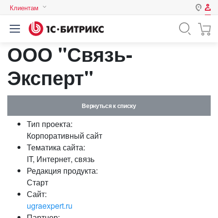
Клиентам
Авторизация
Россия
ООО "Связь-
Нет аккаунта?
Зарегистрироваться
Казахстан
Беларусь
Эксперт"
Логин
Вернуться к списку
Пароль
Тип проекта:
Корпоративный сайт
Запомнить меня на этом
Тематика сайта:
компьютере
IT, Интернет, связь
Забыли свой пароль?
Редакция продукта:
Старт
Сайт:
ugraexpert.ru
или войдите с помощью
Партнер: