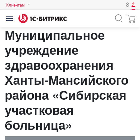
Клиентам
Авторизация
Россия
Муниципальное
Нет аккаунта?
Зарегистрироваться
Казахстан
Беларусь
учреждение
Логин
здравоохранения
Пароль
Ханты-Мансийского
района «Сибирская
Запомнить меня на этом
компьютере
участковая
Забыли свой пароль?
больница»
или войдите с помощью