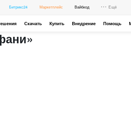
Битрикс24
Маркетплейс
Вайбкод
Ещё
Решения
Скачать
Купить
Внедрение
Помощь
Интеграци
фани»
Промо для