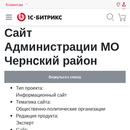
Клиентам
Авторизация
Россия
Сайт
Нет аккаунта?
Зарегистрироваться
Казахстан
Беларусь
Администрации МО
Логин
Чернcкий район
Пароль
Вернуться к списку
Запомнить меня на этом
Тип проекта:
компьютере
Информационный сайт
Забыли свой пароль?
Тематика сайта:
Общественно-политические организации
Редакция продукта:
Эксперт
или войдите с помощью
Сайт: