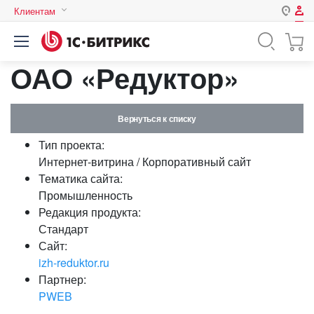
Клиентам
Авторизация
Россия
ОАО «Редуктор»
Нет аккаунта?
Зарегистрироваться
Казахстан
Беларусь
Логин
Вернуться к списку
Тип проекта:
Пароль
Интернет-витрина / Корпоративный сайт
Тематика сайта:
Промышленность
Запомнить меня на этом
Редакция продукта:
компьютере
Стандарт
Забыли свой пароль?
Сайт:
izh-reduktor.ru
Партнер:
PWEB
или войдите с помощью