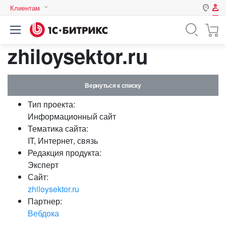
Клиентам
Авторизация
Россия
zhiloysektor.ru
Нет аккаунта?
Зарегистрироваться
Казахстан
Беларусь
Логин
Вернуться к списку
Тип проекта:
Пароль
Информационный сайт
Тематика сайта:
IT, Интернет, связь
Запомнить меня на этом
Редакция продукта:
компьютере
Эксперт
Забыли свой пароль?
Сайт:
zhiloysektor.ru
Партнер:
Вебдока
или войдите с помощью