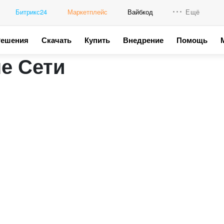
Битрикс24
Маркетплейс
Вайбкод
Ещё
Решения
Скачать
Купить
Внедрение
Помощь
Интеграци
е Сети
Промо для