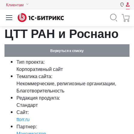
Клиентам
Авторизация
Россия
ЦТТ РАН и Роснано
Нет аккаунта?
Зарегистрироваться
Казахстан
Беларусь
Логин
Вернуться к списку
Тип проекта:
Пароль
Корпоративный сайт
Тематика сайта:
Некоммерческие, религиозные организации,
Запомнить меня на этом
Благотворительность
компьютере
Редакция продукта:
Забыли свой пароль?
Стандарт
Сайт:
ttorr.ru
Партнер:
или войдите с помощью
Максимастер