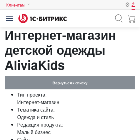
Клиентам
Авторизация
Россия
Интернет-магазин
Нет аккаунта?
Зарегистрироваться
Казахстан
Беларусь
детской одежды
Логин
AliviaKids
Пароль
Вернуться к списку
Запомнить меня на этом
Тип проекта:
компьютере
Интернет-магазин
Забыли свой пароль?
Тематика сайта:
Одежда и стиль
Редакция продукта:
Малый бизнес
или войдите с помощью
Сайт: