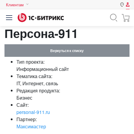
Клиентам
Авторизация
Россия
Персона-911
Нет аккаунта?
Зарегистрироваться
Казахстан
Беларусь
Логин
Вернуться к списку
Тип проекта:
Пароль
Информационный сайт
Тематика сайта:
IT, Интернет, связь
Запомнить меня на этом
Редакция продукта:
компьютере
Бизнес
Забыли свой пароль?
Сайт:
personal-911.ru
Партнер:
Максимастер
или войдите с помощью