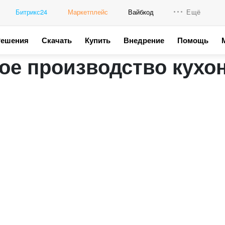
Битрикс24
Маркетплейс
Вайбкод
Ещё
Решения
Скачать
Купить
Внедрение
Помощь
Интеграци
е производство кухонь
Промо для