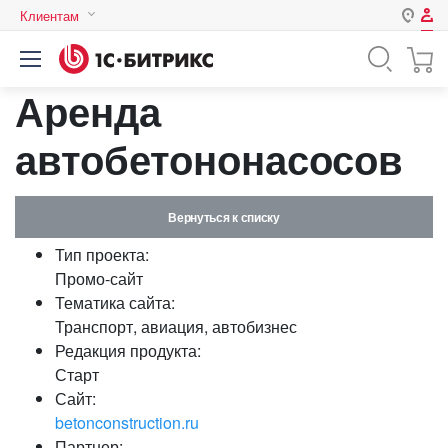
Клиентам
Авторизация
Россия
Аренда
Нет аккаунта?
Зарегистрироваться
Казахстан
Беларусь
автобетононасосов
Логин
Вернуться к списку
Пароль
Тип проекта:
Промо-сайт
Запомнить меня на этом
Тематика сайта:
компьютере
Транспорт, авиация, автобизнес
Забыли свой пароль?
Редакция продукта:
Старт
Сайт:
betonconstruction.ru
или войдите с помощью
Партнер: