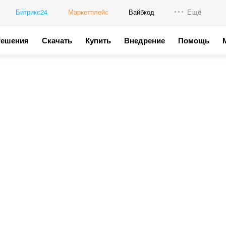
Битрикс24
Маркетплейс
Вайбкод
Ещё
Решения
Скачать
Купить
Внедрение
Помощь
Интеграци
Промо для