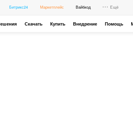
Битрикс24
Маркетплейс
Вайбкод
Ещё
Решения
Скачать
Купить
Внедрение
Помощь
Интеграци
Промо для