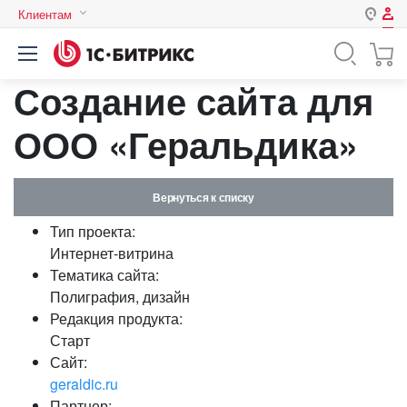
Клиентам
Авторизация
Россия
Создание сайта для
Нет аккаунта?
Зарегистрироваться
Казахстан
Беларусь
ООО «Геральдика»
Логин
Вернуться к списку
Пароль
Тип проекта:
Интернет-витрина
Запомнить меня на этом
Тематика сайта:
компьютере
Полиграфия, дизайн
Забыли свой пароль?
Редакция продукта:
Старт
Сайт:
geraldic.ru
или войдите с помощью
Партнер: