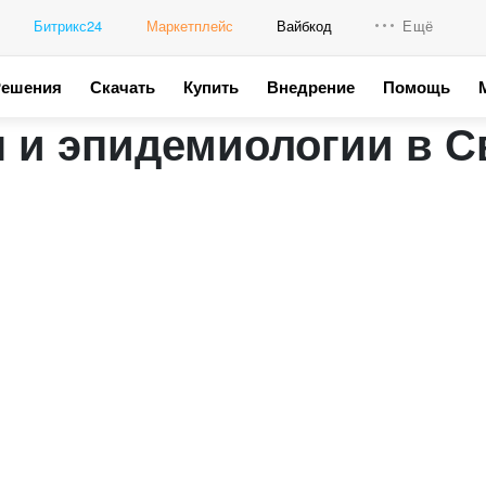
Битрикс24
Маркетплейс
Вайбкод
Ещё
Решения
Скачать
Купить
Внедрение
Помощь
Интеграци
 и эпидемиологии в С
Промо для