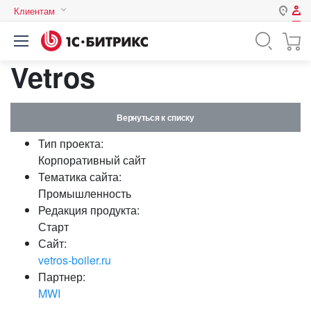
Клиентам
Авторизация
Россия
Vetros
Нет аккаунта?
Зарегистрироваться
Казахстан
Беларусь
Логин
Вернуться к списку
Тип проекта:
Пароль
Корпоративный сайт
Тематика сайта:
Промышленность
Запомнить меня на этом
Редакция продукта:
компьютере
Старт
Забыли свой пароль?
Сайт:
vetros-boiler.ru
Партнер:
MWI
или войдите с помощью