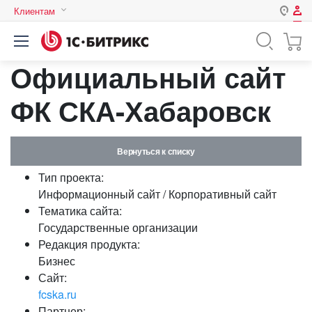
Клиентам
Авторизация
Россия
Официальный сайт
Нет аккаунта?
Зарегистрироваться
Казахстан
Беларусь
ФК СКА-Хабаровск
Логин
Вернуться к списку
Пароль
Тип проекта:
Информационный сайт / Корпоративный сайт
Запомнить меня на этом
Тематика сайта:
компьютере
Государственные организации
Забыли свой пароль?
Редакция продукта:
Бизнес
Сайт:
fcska.ru
или войдите с помощью
Партнер: