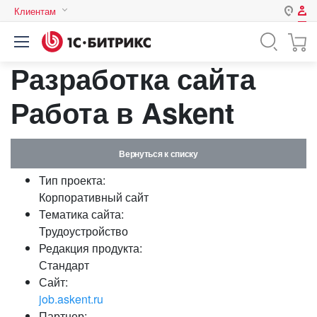
Клиентам
Авторизация
Россия
Разработка сайта
Нет аккаунта?
Зарегистрироваться
Казахстан
Беларусь
Работа в Askent
Логин
Вернуться к списку
Пароль
Тип проекта:
Корпоративный сайт
Запомнить меня на этом
Тематика сайта:
компьютере
Трудоустройство
Забыли свой пароль?
Редакция продукта:
Стандарт
Сайт:
job.askent.ru
или войдите с помощью
Партнер: