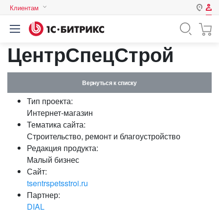
Клиентам
Авторизация
Россия
ЦентрСпецСтрой
Нет аккаунта?
Зарегистрироваться
Казахстан
Беларусь
Логин
Вернуться к списку
Тип проекта:
Пароль
Интернет-магазин
Тематика сайта:
Строительство, ремонт и благоустройство
Запомнить меня на этом
Редакция продукта:
компьютере
Малый бизнес
Забыли свой пароль?
Сайт:
tsentrspetsstroi.ru
Партнер:
DIAL
или войдите с помощью