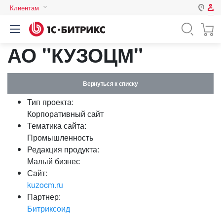
Клиентам
Авторизация
Россия
АО "КУЗОЦМ"
Нет аккаунта?
Зарегистрироваться
Казахстан
Беларусь
Логин
Вернуться к списку
Тип проекта:
Пароль
Корпоративный сайт
Тематика сайта:
Промышленность
Запомнить меня на этом
Редакция продукта:
компьютере
Малый бизнес
Забыли свой пароль?
Сайт:
kuzocm.ru
Партнер:
Битриксоид
или войдите с помощью