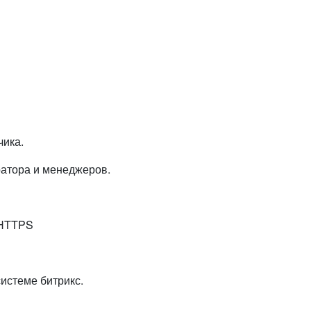
чика.
ратора и менеджеров.
 HTTPS
истеме битрикс.