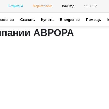
Битрикс24
Маркетплейс
Вайбкод
Ещё
Решения
Скачать
Купить
Внедрение
Помощь
Интеграци
омпании АВРОРА
Промо для