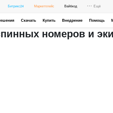
Битрикс24
Маркетплейс
Вайбкод
Ещё
Решения
Скачать
Купить
Внедрение
Помощь
Интеграци
спинных номеров и эк
Промо для