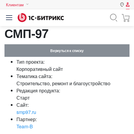
Клиентам
Авторизация
Россия
СМП-97
Нет аккаунта?
Зарегистрироваться
Казахстан
Беларусь
Логин
Вернуться к списку
Тип проекта:
Пароль
Корпоративный сайт
Тематика сайта:
Строительство, ремонт и благоустройство
Запомнить меня на этом
Редакция продукта:
компьютере
Старт
Забыли свой пароль?
Сайт:
smp97.ru
Партнер:
Team-B
или войдите с помощью