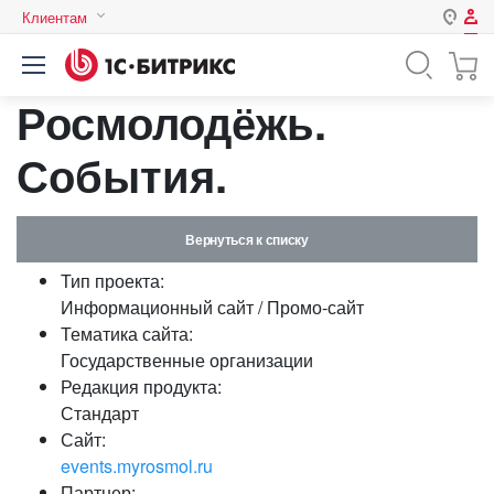
Клиентам
Авторизация
Россия
Росмолодёжь.
Нет аккаунта?
Зарегистрироваться
Казахстан
Беларусь
События.
Логин
Вернуться к списку
Пароль
Тип проекта:
Информационный сайт / Промо-сайт
Запомнить меня на этом
Тематика сайта:
компьютере
Государственные организации
Забыли свой пароль?
Редакция продукта:
Стандарт
Сайт:
events.myrosmol.ru
или войдите с помощью
Партнер: