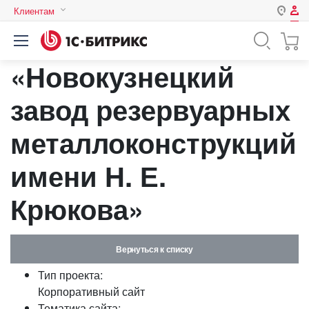
Клиентам
Авторизация
Россия
«Новокузнецкий
Нет аккаунта?
Зарегистрироваться
Казахстан
Беларусь
завод резервуарных
Логин
металлоконструкций
Пароль
имени Н. Е.
Крюкова»
Запомнить меня на этом
компьютере
Забыли свой пароль?
Вернуться к списку
Тип проекта:
Корпоративный сайт
или войдите с помощью
Тематика сайта: