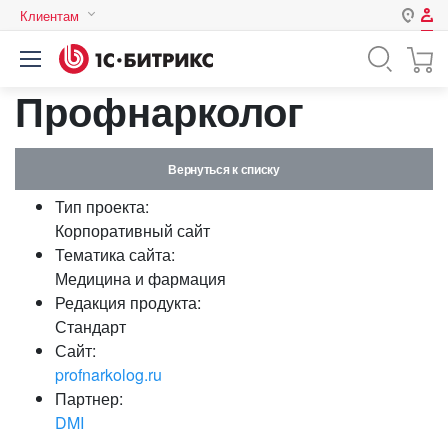
Клиентам
Авторизация
Россия
Профнарколог
Нет аккаунта?
Зарегистрироваться
Казахстан
Беларусь
Логин
Вернуться к списку
Тип проекта:
Пароль
Корпоративный сайт
Тематика сайта:
Медицина и фармация
Запомнить меня на этом
Редакция продукта:
компьютере
Стандарт
Забыли свой пароль?
Сайт:
profnarkolog.ru
Партнер:
DMI
или войдите с помощью