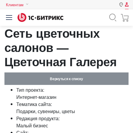
Клиентам
Авторизация
Россия
Сеть цветочных
Нет аккаунта?
Зарегистрироваться
Казахстан
Беларусь
салонов —
Логин
Цветочная Галерея
Пароль
Вернуться к списку
Запомнить меня на этом
Тип проекта:
компьютере
Интернет-магазин
Забыли свой пароль?
Тематика сайта:
Подарки, сувениры, цветы
Редакция продукта:
Малый бизнес
или войдите с помощью
Сайт: