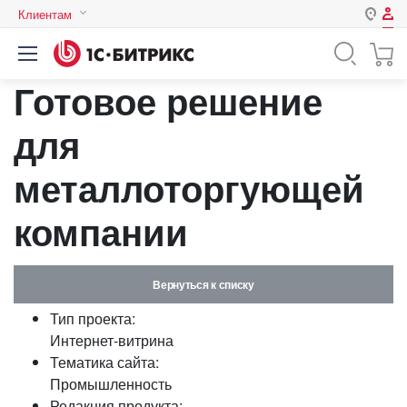
Клиентам
Авторизация
Россия
Готовое решение
Нет аккаунта?
Зарегистрироваться
Казахстан
Беларусь
для
Логин
металлоторгующей
Пароль
компании
Запомнить меня на этом
компьютере
Вернуться к списку
Забыли свой пароль?
Тип проекта:
Интернет-витрина
Тематика сайта:
Промышленность
или войдите с помощью
Редакция продукта: