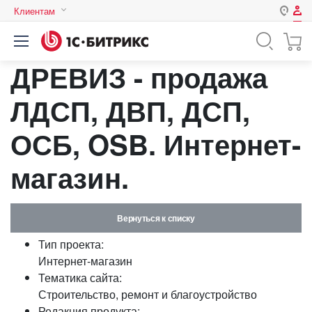
Клиентам
Авторизация
Россия
ДРЕВИЗ - продажа
Нет аккаунта?
Зарегистрироваться
Казахстан
Беларусь
ЛДСП, ДВП, ДСП,
Логин
ОСБ, OSB. Интернет-
Пароль
магазин.
Запомнить меня на этом
компьютере
Вернуться к списку
Забыли свой пароль?
Тип проекта:
Интернет-магазин
Тематика сайта:
Строительство, ремонт и благоустройство
или войдите с помощью
Редакция продукта: