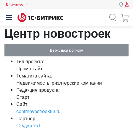
Клиентам
Авторизация
Россия
Центр новостроек
Нет аккаунта?
Зарегистрироваться
Казахстан
Беларусь
Логин
Вернуться к списку
Тип проекта:
Пароль
Промо-сайт
Тематика сайта:
Недвижимость, риэлтерские компании
Запомнить меня на этом
Редакция продукта:
компьютере
Старт
Забыли свой пароль?
Сайт:
centrnovostroek54.ru
Партнер:
Студия ЯЛ
или войдите с помощью